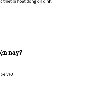
 thiết bị hoạt động ổn định.
iện nay?
 xe VF3.