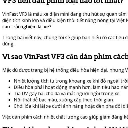
VF3 nên dán phim loại nào tốt nhất?
VinFast VF3 là mẫu xe điện mini đang thu hút sự quan tâm l
diện tích kính lớn và điều kiện thời tiết nắng nóng tại Việt
cao trải nghiệm lái xe?
Trong bài viết này, chúng tôi sẽ giúp bạn hiểu rõ các tiê
dùng.
Vì sao VinFast VF3 cần dán phim cách
Mặc dù được trang bị hệ thống điều hòa hiện đại, nhưng VF
Nhiệt lượng tích tụ trong khoang xe khi đỗ ngoài trời
Điều hòa phải hoạt động mạnh hơn, làm tiêu hao năn
Tia UV gây hại cho da và mắt người ngồi trong xe.
Nội thất dễ bạc màu, xuống cấp theo thời gian.
Chói lóa khi lái xe dưới ánh nắng hoặc đèn pha đối di
Việc dán phim cách nhiệt chất lượng cao giúp giảm đáng kể