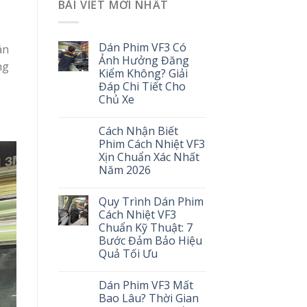
BÀI VIẾT MỚI NHẤT
Dán Phim VF3 Có
án
Ảnh Hưởng Đăng
ng
Kiểm Không? Giải
Đáp Chi Tiết Cho
Chủ Xe
Cách Nhận Biết
Phim Cách Nhiệt VF3
Xịn Chuẩn Xác Nhất
Năm 2026
Quy Trình Dán Phim
Cách Nhiệt VF3
Chuẩn Kỹ Thuật: 7
Bước Đảm Bảo Hiệu
Quả Tối Ưu
Dán Phim VF3 Mất
Bao Lâu? Thời Gian