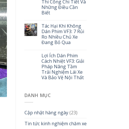
Thi Công Chi Tiết Và
Những Điều Cần
Biết
Tác Hại Khi Không
Dán Phim VF3: 7 Rủi
Ro Nhiều Chủ Xe
Đang Bỏ Qua
Lợi Ích Dán Phim
Cách Nhiệt VF3: Giải
Pháp Nâng Tầm
Trải Nghiệm Lái Xe
Và Bảo Vệ Nội Thất
DANH MỤC
Cập nhật hàng ngày
(23)
.
Tin tức kinh nghiệm chăm xe