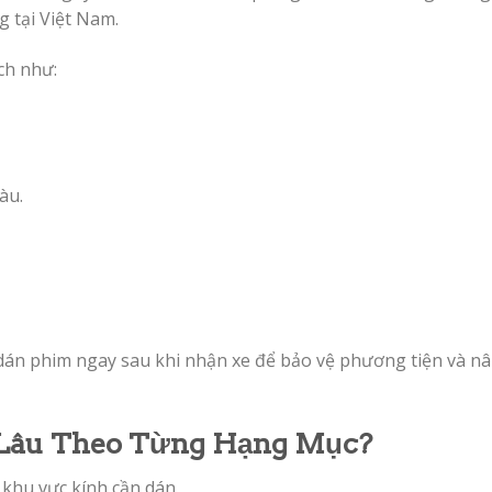
g tại Việt Nam.
ch như:
àu.
n dán phim ngay sau khi nhận xe để bảo vệ phương tiện và n
 Lâu Theo Từng Hạng Mục?
 khu vực kính cần dán.