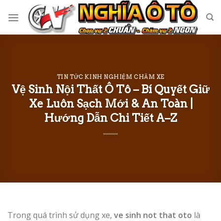
Skip
to
content
TIN TỨC KINH NGHIỆM CHĂM XE
Vệ Sinh Nội Thất Ô Tô – Bí Quyết Giữ
Xe Luôn Sạch Mới & An Toàn |
Hướng Dẫn Chi Tiết A–Z
Trong quá trình sử dụng xe,
ve sinh not that oto
là