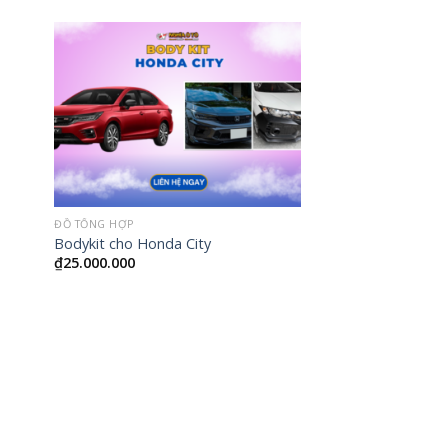
ĐỒ TỔNG HỢP
Bodykit cho Honda City
₫
25.000.000