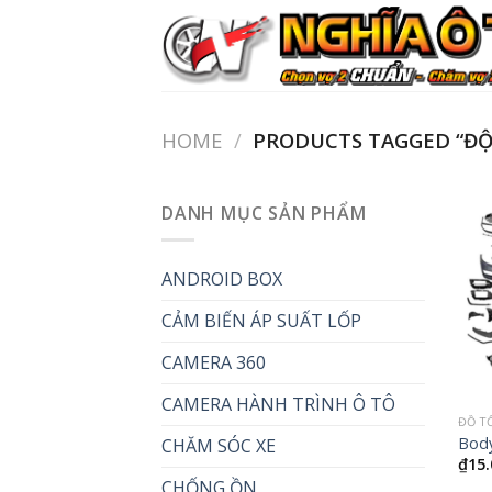
Skip
to
content
HOME
/
PRODUCTS TAGGED “ĐỘ
DANH MỤC SẢN PHẨM
ANDROID BOX
CẢM BIẾN ÁP SUẤT LỐP
CAMERA 360
CAMERA HÀNH TRÌNH Ô TÔ
ĐỒ T
Body
CHĂM SÓC XE
₫
15.
CHỐNG ỒN