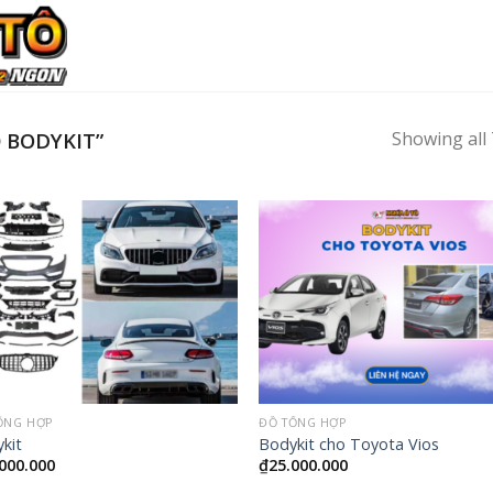
Showing all 
 BODYKIT”
ỔNG HỢP
ĐỒ TỔNG HỢP
kit
Bodykit cho Toyota Vios
000.000
₫
25.000.000