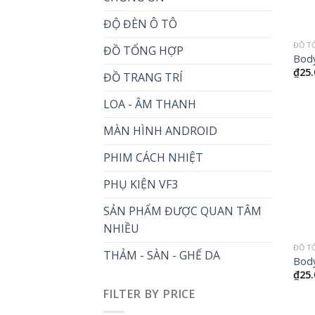
ĐỘ ĐÈN Ô TÔ
ĐỒ T
ĐỒ TỔNG HỢP
Body
₫
25.
ĐỒ TRANG TRÍ
LOA - ÂM THANH
MÀN HÌNH ANDROID
PHIM CÁCH NHIỆT
PHỤ KIỆN VF3
SẢN PHẨM ĐƯỢC QUAN TÂM
NHIỀU
ĐỒ T
THẢM - SÀN - GHẾ DA
Body
₫
25.
FILTER BY PRICE