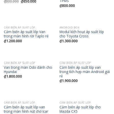
TPMS
₫
800.000
₫
650.000
₫
800.000
CẢM BIẾN ÁP SUẤT LỐP
ANDROID BOX
Cảm biến áp suất lốp Van
Modul kích hoạt áp suất lốp
trong màn hình rời Taplo rẻ
cho Toyota Cross
₫
1.200.000
₫
1.300.000
CẢM BIẾN ÁP SUẤT LỐP
CẢM BIẾN ÁP SUẤT LỐP
Van trong màn Odo dành cho
Cảm biến áp suất lốp van
Hyundai
trong tích hợp màn Android giá
rẻ
₫
1.800.000
₫
1.900.000
CẢM BIẾN ÁP SUẤT LỐP
CẢM BIẾN ÁP SUẤT LỐP
Cảm biến áp suất lốp van
Cảm biến áp suất lốp cho
trong màn hình nút chờ Icar
Mazda CX5