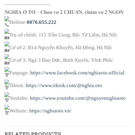
—————————
𝐍𝐆𝐇𝐈̃𝐀 𝐎̂ 𝐓𝐎̂ – 𝐂𝐡𝐨̣𝐧 𝐯𝐨̛̣ 𝟐 𝐂𝐇𝐔𝐀̂̉𝐍, 𝐜𝐡𝐚̆𝐦 𝐯𝐨̛̣ 𝟐 𝐍𝐆𝐎𝐍
Hotline:
0876.655.222
Trụ sở chính: 115 Trần Cung, Bắc Từ Liêm, Hà Nội
Cơ sở 2: B14 Nguyễn Khuyến, Hà Đông, Hà Nội
Cơ sở 3: Ngã 3 Đaọ Đức, Bình Xuyên, Vĩnh Phúc
Fanpage:
https://www.facebook.com/nghiaoto.official
Tiktok:
https://www.tiktok.com/@nghia.oto
Youtube:
https://www.youtube.com/@nguyennghiaoto
Website:
https://nghiaoto.vn/
RELATED PRODUCTS