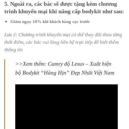
5. Ngoài ra, các bác sẽ được tặng kèm chương
trình khuyến mại khi nâng cấp bodykit như sau:
Giảm ngay 10% khi khách hàng cọc trước
Lưu ý: Chương trình khuyến mại có thể thay đổi theo từng
thời điểm, các bác vui lòng liên hệ trực tiếp để biết thêm
thông tin
>>Xem thêm: Camry độ Lexus – Xuất hiện
bộ Bodykit “Hàng Hịn” Đẹp Nhất Việt Nam