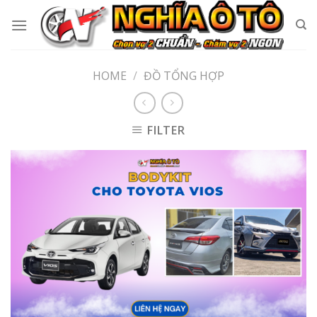
Skip
to
content
HOME
/
ĐỒ TỔNG HỢP
FILTER