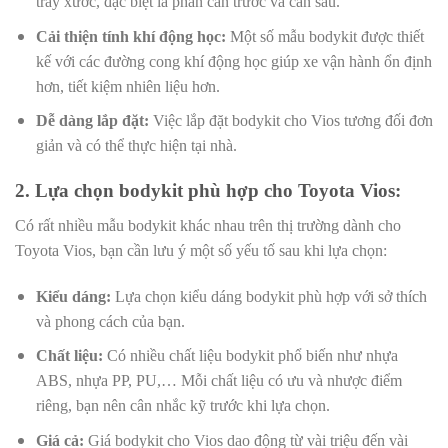
trầy xước, đặc biệt là phần cản trước và cản sau.
Cải thiện tính khí động học:
Một số mẫu bodykit được thiết
kế với các đường cong khí động học giúp xe vận hành ổn định
hơn, tiết kiệm nhiên liệu hơn.
Dễ dàng lắp đặt:
Việc lắp đặt bodykit cho Vios tương đối đơn
giản và có thể thực hiện tại nhà.
2. Lựa chọn bodykit phù hợp cho Toyota Vios:
Có rất nhiều mẫu bodykit khác nhau trên thị trường dành cho
Toyota Vios, bạn cần lưu ý một số yếu tố sau khi lựa chọn:
Kiểu dáng:
Lựa chọn kiểu dáng bodykit phù hợp với sở thích
và phong cách của bạn.
Chất liệu:
Có nhiều chất liệu bodykit phổ biến như nhựa
ABS, nhựa PP, PU,… Mỗi chất liệu có ưu và nhược điểm
riêng, bạn nên cân nhắc kỹ trước khi lựa chọn.
Giá cả:
Giá bodykit cho Vios dao động từ vài triệu đến vài