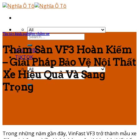
Skip
to
content
Tin tức kinh nghiệm chăm xe
Thảm Sàn VF3 Hoàn Kiếm
YOUTUBE
TIKTOK
– Giải Pháp Bảo Vệ Nội Thất
Xe Hiệu Quả Và Sang
Trọng
Trong những năm gần đây, VinFast VF3 trở thành mẫu xe