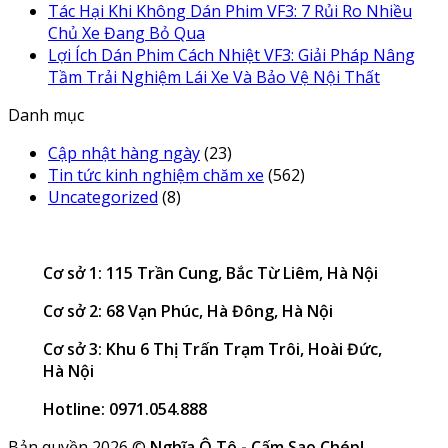
Tác Hại Khi Không Dán Phim VF3: 7 Rủi Ro Nhiều
Chủ Xe Đang Bỏ Qua
Lợi Ích Dán Phim Cách Nhiệt VF3: Giải Pháp Nâng
Tầm Trải Nghiệm Lái Xe Và Bảo Vệ Nội Thất
Danh mục
Cập nhật hàng ngày
(23)
Tin tức kinh nghiệm chăm xe
(562)
Uncategorized
(8)
Cơ sở 1: 115 Trần Cung, Bắc Từ Liêm, Hà Nội
Cơ sở 2: 68 Vạn Phúc, Hà Đông, Hà Nội
Cơ sở 3: Khu 6 Thị Trấn Trạm Trôi, Hoài Đức,
Hà Nội
Hotline: 0971.054.888
Bản quyền 2026 ©
Nghĩa Ô Tô - Cấm Sao Chép!