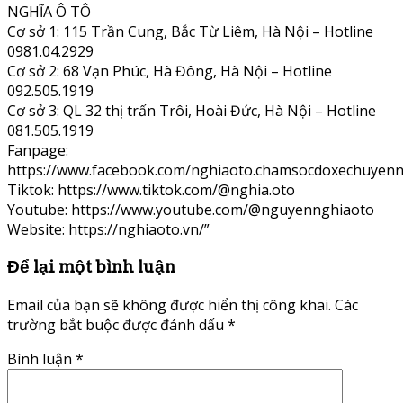
NGHĨA Ô TÔ
Cơ sở 1: 115 Trần Cung, Bắc Từ Liêm, Hà Nội – Hotline
0981.04.2929
Cơ sở 2: 68 Vạn Phúc, Hà Đông, Hà Nội – Hotline
092.505.1919
Cơ sở 3: QL 32 thị trấn Trôi, Hoài Đức, Hà Nội – Hotline
081.505.1919
Fanpage:
https://www.facebook.com/nghiaoto.chamsocdoxechuyenn
Tiktok: https://www.tiktok.com/@nghia.oto
Youtube: https://www.youtube.com/@nguyennghiaoto
Website: https://nghiaoto.vn/”
Để lại một bình luận
Email của bạn sẽ không được hiển thị công khai.
Các
trường bắt buộc được đánh dấu
*
Bình luận
*