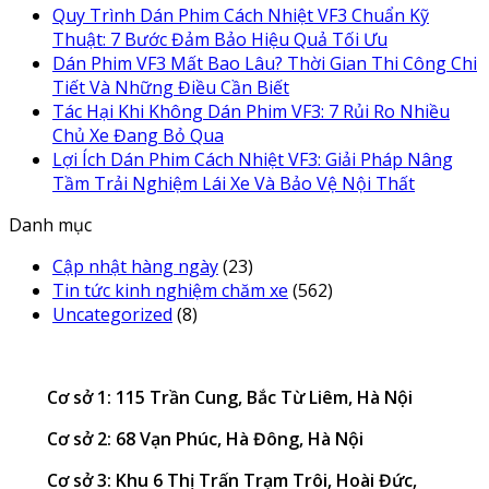
Quy Trình Dán Phim Cách Nhiệt VF3 Chuẩn Kỹ
Thuật: 7 Bước Đảm Bảo Hiệu Quả Tối Ưu
Dán Phim VF3 Mất Bao Lâu? Thời Gian Thi Công Chi
Tiết Và Những Điều Cần Biết
Tác Hại Khi Không Dán Phim VF3: 7 Rủi Ro Nhiều
Chủ Xe Đang Bỏ Qua
Lợi Ích Dán Phim Cách Nhiệt VF3: Giải Pháp Nâng
Tầm Trải Nghiệm Lái Xe Và Bảo Vệ Nội Thất
Danh mục
Cập nhật hàng ngày
(23)
Tin tức kinh nghiệm chăm xe
(562)
Uncategorized
(8)
Cơ sở 1: 115 Trần Cung, Bắc Từ Liêm, Hà Nội
Cơ sở 2: 68 Vạn Phúc, Hà Đông, Hà Nội
Cơ sở 3: Khu 6 Thị Trấn Trạm Trôi, Hoài Đức,