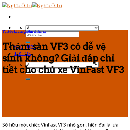
Skip
to
content
Tin tức kinh nghiệm chăm xe
Thảm sàn VF3 có dễ vệ
YOUTUBE
TIKTOK
sinh không? Giải đáp chi
tiết cho chủ xe VinFast VF3
Sở hữu một chiếc
VinFast VF3
nhỏ gọn, hiện đại là lựa