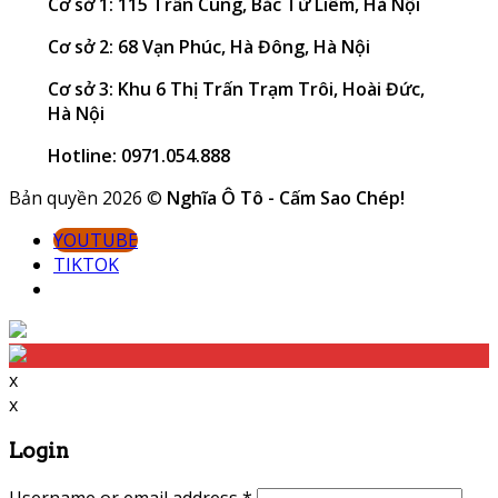
Cơ sở 1: 115 Trần Cung, Bắc Từ Liêm, Hà Nội
Cơ sở 2: 68 Vạn Phúc, Hà Đông, Hà Nội
Cơ sở 3: Khu 6 Thị Trấn Trạm Trôi, Hoài Đức,
Hà Nội
Hotline: 0971.054.888
Bản quyền 2026 ©
Nghĩa Ô Tô - Cấm Sao Chép!
YOUTUBE
TIKTOK
x
x
Login
Username or email address
*