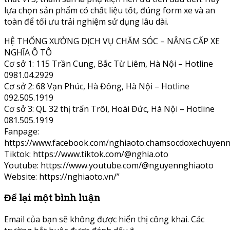
lựa chọn sản phẩm có chất liệu tốt, đúng form xe và an
toàn để tối ưu trải nghiệm sử dụng lâu dài.
HỆ THỐNG XƯỞNG DỊCH VỤ CHĂM SÓC – NÂNG CẤP XE
NGHĨA Ô TÔ
Cơ sở 1: 115 Trần Cung, Bắc Từ Liêm, Hà Nội – Hotline
0981.04.2929
Cơ sở 2: 68 Vạn Phúc, Hà Đông, Hà Nội – Hotline
092.505.1919
Cơ sở 3: QL 32 thị trấn Trôi, Hoài Đức, Hà Nội – Hotline
081.505.1919
Fanpage:
https://www.facebook.com/nghiaoto.chamsocdoxechuyenn
Tiktok: https://www.tiktok.com/@nghia.oto
Youtube: https://www.youtube.com/@nguyennghiaoto
Website: https://nghiaoto.vn/”
Để lại một bình luận
Email của bạn sẽ không được hiển thị công khai.
Các