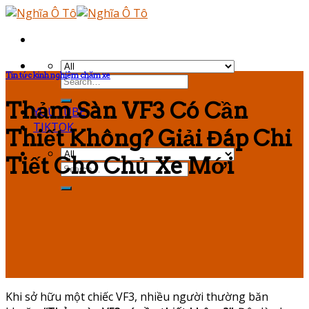
Skip
to
content
Tin tức kinh nghiệm chăm xe
Thảm Sàn VF3 Có Cần
YOUTUBE
TIKTOK
Thiết Không? Giải Đáp Chi
Tiết Cho Chủ Xe Mới
Khi sở hữu một chiếc VF3, nhiều người thường băn