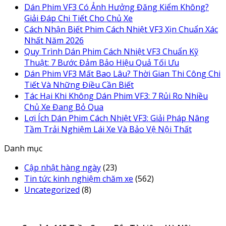
Dán Phim VF3 Có Ảnh Hưởng Đăng Kiểm Không?
Giải Đáp Chi Tiết Cho Chủ Xe
Cách Nhận Biết Phim Cách Nhiệt VF3 Xịn Chuẩn Xác
Nhất Năm 2026
Quy Trình Dán Phim Cách Nhiệt VF3 Chuẩn Kỹ
Thuật: 7 Bước Đảm Bảo Hiệu Quả Tối Ưu
Dán Phim VF3 Mất Bao Lâu? Thời Gian Thi Công Chi
Tiết Và Những Điều Cần Biết
Tác Hại Khi Không Dán Phim VF3: 7 Rủi Ro Nhiều
Chủ Xe Đang Bỏ Qua
Lợi Ích Dán Phim Cách Nhiệt VF3: Giải Pháp Nâng
Tầm Trải Nghiệm Lái Xe Và Bảo Vệ Nội Thất
Danh mục
Cập nhật hàng ngày
(23)
Tin tức kinh nghiệm chăm xe
(562)
Uncategorized
(8)