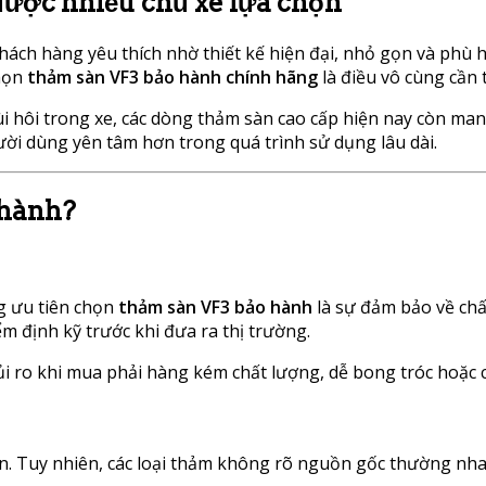
ược nhiều chủ xe lựa chọn
ách hàng yêu thích nhờ thiết kế hiện đại, nhỏ gọn và phù h
chọn
thảm sàn VF3 bảo hành chính hãng
là điều vô cùng cần t
hôi trong xe, các dòng thảm sàn cao cấp hiện nay còn mang 
ười dùng yên tâm hơn trong quá trình sử dụng lâu dài.
 hành?
g ưu tiên chọn
thảm sàn VF3 bảo hành
là sự đảm bảo về ch
m định kỹ trước khi đưa ra thị trường.
i ro khi mua phải hàng kém chất lượng, dễ bong tróc hoặc c
n. Tuy nhiên, các loại thảm không rõ nguồn gốc thường nhan