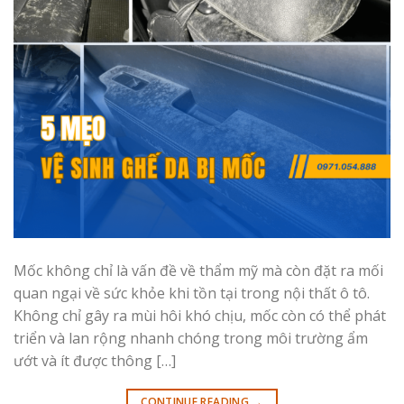
Mốc không chỉ là vấn đề về thẩm mỹ mà còn đặt ra mối
quan ngại về sức khỏe khi tồn tại trong nội thất ô tô.
Không chỉ gây ra mùi hôi khó chịu, mốc còn có thể phát
triển và lan rộng nhanh chóng trong môi trường ẩm
ướt và ít được thông […]
CONTINUE READING
→