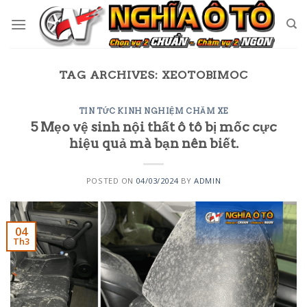
Skip
to
content
TAG ARCHIVES:
XEOTOBIMOC
TIN TỨC KINH NGHIỆM CHĂM XE
5 Mẹo vệ sinh nội thất ô tô bị mốc cực
hiệu quả mà bạn nên biết.
POSTED ON
04/03/2024
BY
ADMIN
04
Th3