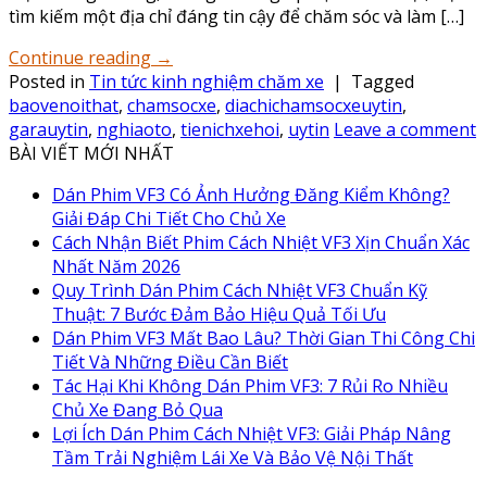
tìm kiếm một địa chỉ đáng tin cậy để chăm sóc và làm […]
Continue reading
→
Posted in
Tin tức kinh nghiệm chăm xe
|
Tagged
baovenoithat
,
chamsocxe
,
diachichamsocxeuytin
,
garauytin
,
nghiaoto
,
tienichxehoi
,
uytin
Leave a comment
BÀI VIẾT MỚI NHẤT
Dán Phim VF3 Có Ảnh Hưởng Đăng Kiểm Không?
Giải Đáp Chi Tiết Cho Chủ Xe
Cách Nhận Biết Phim Cách Nhiệt VF3 Xịn Chuẩn Xác
Nhất Năm 2026
Quy Trình Dán Phim Cách Nhiệt VF3 Chuẩn Kỹ
Thuật: 7 Bước Đảm Bảo Hiệu Quả Tối Ưu
Dán Phim VF3 Mất Bao Lâu? Thời Gian Thi Công Chi
Tiết Và Những Điều Cần Biết
Tác Hại Khi Không Dán Phim VF3: 7 Rủi Ro Nhiều
Chủ Xe Đang Bỏ Qua
Lợi Ích Dán Phim Cách Nhiệt VF3: Giải Pháp Nâng
Tầm Trải Nghiệm Lái Xe Và Bảo Vệ Nội Thất