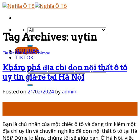
Skip
to
content
Tag Archives:
uytin
YOUTUBE
Tin tức kinh nghiệm chăm xe
TIKTOK
Khám phá địa chỉ dọn nội thất ô tô
uy tín giá rẻ tại Hà Nội
Posted on
21/02/2024
by
admin
21
Th2
Bạn là chủ nhân của một chiếc ô tô và đang tìm kiếm một
địa chỉ uy tín và chuyên nghiệp để dọn nội thất ô tô tại Hà
Nội? Đừng lo lắng, chúng tôi sẽ giúp bạn. Ở Hà Nội, việc