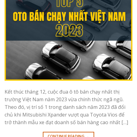
Kết thúc tháng 12, cuộc đua ô tô bán chạy nhất thị
trường Việt Nam năm 2023 vừa chính thức ngã ngũ.
Theo đó, vị trí số 1 trong danh sách năm 2023 đã đổi
chủ khi Mitsubishi Xpander vượt qua Toyota Vios để
trở thành mẫu xe đạt doanh số bán hàng cao nhất […]
CONTINUE READING
→