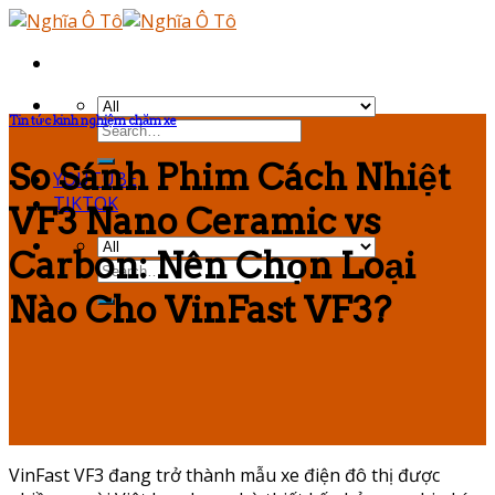
Skip
to
content
Tin tức kinh nghiệm chăm xe
So Sánh Phim Cách Nhiệt
YOUTUBE
TIKTOK
VF3 Nano Ceramic vs
Carbon: Nên Chọn Loại
Nào Cho VinFast VF3?
VinFast VF3 đang trở thành mẫu xe điện đô thị được