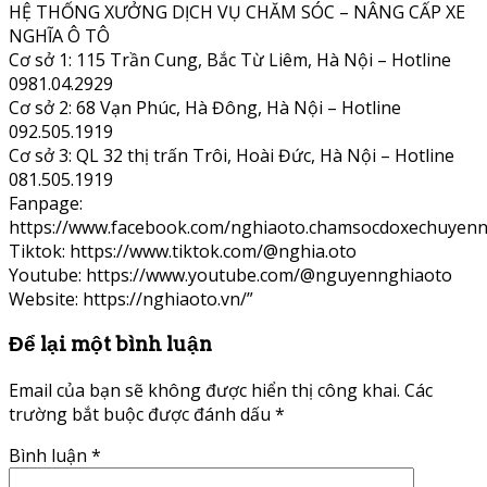
HỆ THỐNG XƯỞNG DỊCH VỤ CHĂM SÓC – NÂNG CẤP XE
NGHĨA Ô TÔ
Cơ sở 1: 115 Trần Cung, Bắc Từ Liêm, Hà Nội – Hotline
0981.04.2929
Cơ sở 2: 68 Vạn Phúc, Hà Đông, Hà Nội – Hotline
092.505.1919
Cơ sở 3: QL 32 thị trấn Trôi, Hoài Đức, Hà Nội – Hotline
081.505.1919
Fanpage:
https://www.facebook.com/nghiaoto.chamsocdoxechuyenn
Tiktok: https://www.tiktok.com/@nghia.oto
Youtube: https://www.youtube.com/@nguyennghiaoto
Website: https://nghiaoto.vn/”
Để lại một bình luận
Email của bạn sẽ không được hiển thị công khai.
Các
trường bắt buộc được đánh dấu
*
Bình luận
*