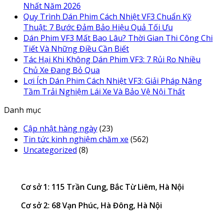
Nhất Năm 2026
Quy Trình Dán Phim Cách Nhiệt VF3 Chuẩn Kỹ
Thuật: 7 Bước Đảm Bảo Hiệu Quả Tối Ưu
Dán Phim VF3 Mất Bao Lâu? Thời Gian Thi Công Chi
Tiết Và Những Điều Cần Biết
Tác Hại Khi Không Dán Phim VF3: 7 Rủi Ro Nhiều
Chủ Xe Đang Bỏ Qua
Lợi Ích Dán Phim Cách Nhiệt VF3: Giải Pháp Nâng
Tầm Trải Nghiệm Lái Xe Và Bảo Vệ Nội Thất
Danh mục
Cập nhật hàng ngày
(23)
Tin tức kinh nghiệm chăm xe
(562)
Uncategorized
(8)
Cơ sở 1: 115 Trần Cung, Bắc Từ Liêm, Hà Nội
Cơ sở 2: 68 Vạn Phúc, Hà Đông, Hà Nội