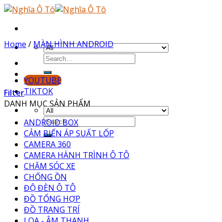
Skip
to
content
Home
/
MÀN HÌNH ANDROID
YOUTUBE
TIKTOK
Filter
DANH MỤC SẢN PHẨM
ANDROID BOX
CẢM BIẾN ÁP SUẤT LỐP
CAMERA 360
CAMERA HÀNH TRÌNH Ô TÔ
CHĂM SÓC XE
CHỐNG ỒN
ĐỘ ĐÈN Ô TÔ
ĐỒ TỔNG HỢP
ĐỒ TRANG TRÍ
LOA - ÂM THANH