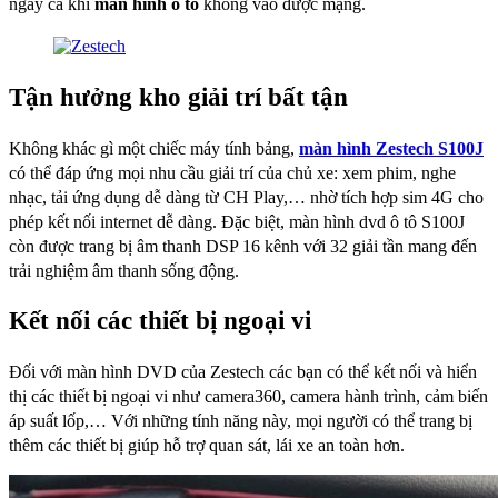
ngay cả khi
màn hình ô tô
không vào được mạng.
Tận hưởng kho giải trí bất tận
Không khác gì một chiếc máy tính bảng,
màn hình Zestech S100J
có thể đáp ứng mọi nhu cầu giải trí của chủ xe: xem phim, nghe
nhạc, tải ứng dụng dễ dàng từ CH Play,… nhờ tích hợp sim 4G cho
phép kết nối internet dễ dàng. Đặc biệt, màn hình dvd ô tô S100J
còn được trang bị âm thanh DSP 16 kênh với 32 giải tần mang đến
trải nghiệm âm thanh sống động.
Kết nối các thiết bị ngoại vi
Đối với màn hình DVD của Zestech các bạn có thể kết nối và hiển
thị các thiết bị ngoại vi như camera360, camera hành trình, cảm biến
áp suất lốp,… Với những tính năng này, mọi người có thể trang bị
thêm các thiết bị giúp hỗ trợ quan sát, lái xe an toàn hơn.