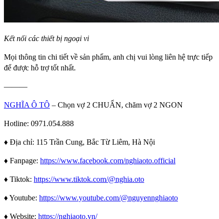
Kết nối các thiết bị ngoại vi
Mọi thông tin chi tiết về sản phẩm, anh chị vui lòng liên hệ trực tiếp
để được hỗ trợ tốt nhất.
———
NGHĨA Ô TÔ
– Chọn vợ 2 CHUẨN, chăm vợ 2 NGON
Hotline:
0971.054.888
♦️ Địa chỉ: 115 Trần Cung, Bắc Từ Liêm, Hà Nội
♦️ Fanpage:
https://www.facebook.com/nghiaoto.official
♦️ Tiktok:
https://www.tiktok.com/@nghia.oto
♦️ Youtube:
https://www.youtube.com/@nguyennghiaoto
♦️ Website:
https://nghiaoto.vn/