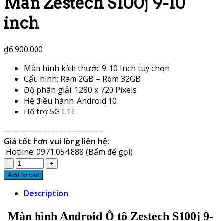
Màn Zestech S100j 9-10
inch
₫
6.900.000
Màn hình kích thước 9-10 Inch tuỳ chọn
Cấu hình: Ram 2GB – Rom 32GB
Độ phân giải: 1280 x 720 Pixels
Hệ điều hành: Android 10
Hố trợ 5G LTE
————————————–
Giá tốt hơn vui lòng liên hệ:
Hotline: 0971.054.888 (Bấm để gọi)
Màn
Zestech
Add to cart
S100j
Description
9-
10
Màn hình Android Ô tô Zestech S100j 9-
inch