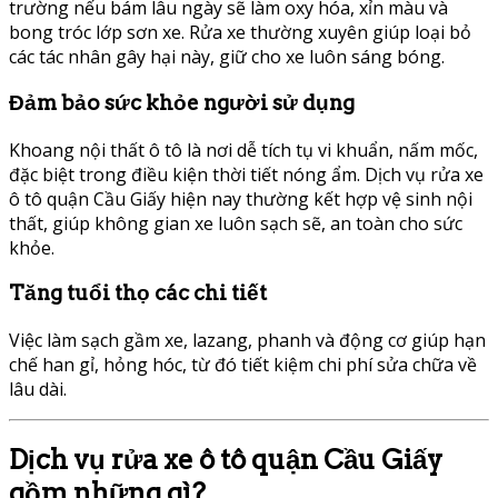
trường nếu bám lâu ngày sẽ làm oxy hóa, xỉn màu và
bong tróc lớp sơn xe. Rửa xe thường xuyên giúp loại bỏ
các tác nhân gây hại này, giữ cho xe luôn sáng bóng.
Đảm bảo sức khỏe người sử dụng
Khoang nội thất ô tô là nơi dễ tích tụ vi khuẩn, nấm mốc,
đặc biệt trong điều kiện thời tiết nóng ẩm. Dịch vụ rửa xe
ô tô quận Cầu Giấy hiện nay thường kết hợp vệ sinh nội
thất, giúp không gian xe luôn sạch sẽ, an toàn cho sức
khỏe.
Tăng tuổi thọ các chi tiết
Việc làm sạch gầm xe, lazang, phanh và động cơ giúp hạn
chế han gỉ, hỏng hóc, từ đó tiết kiệm chi phí sửa chữa về
lâu dài.
Dịch vụ rửa xe ô tô quận Cầu Giấy
gồm những gì?