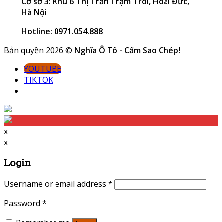
Cơ sở 3: Khu 6 Thị Trấn Trạm Trôi, Hoài Đức,
Hà Nội
Hotline: 0971.054.888
Bản quyền 2026 ©
Nghĩa Ô Tô - Cấm Sao Chép!
YOUTUBE
TIKTOK
x
x
Login
Username or email address
*
Password
*