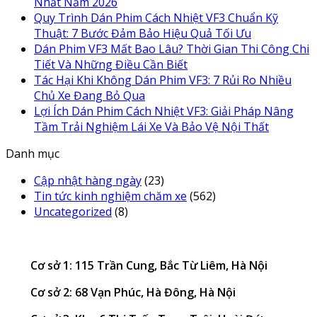
Nhất Năm 2026
Quy Trình Dán Phim Cách Nhiệt VF3 Chuẩn Kỹ
Thuật: 7 Bước Đảm Bảo Hiệu Quả Tối Ưu
Dán Phim VF3 Mất Bao Lâu? Thời Gian Thi Công Chi
Tiết Và Những Điều Cần Biết
Tác Hại Khi Không Dán Phim VF3: 7 Rủi Ro Nhiều
Chủ Xe Đang Bỏ Qua
Lợi Ích Dán Phim Cách Nhiệt VF3: Giải Pháp Nâng
Tầm Trải Nghiệm Lái Xe Và Bảo Vệ Nội Thất
Danh mục
Cập nhật hàng ngày
(23)
Tin tức kinh nghiệm chăm xe
(562)
Uncategorized
(8)
Cơ sở 1: 115 Trần Cung, Bắc Từ Liêm, Hà Nội
Cơ sở 2: 68 Vạn Phúc, Hà Đông, Hà Nội