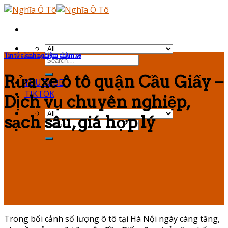
Skip
to
content
Tin tức kinh nghiệm chăm xe
Rửa xe ô tô quận Cầu Giấy –
YOUTUBE
TIKTOK
Dịch vụ chuyên nghiệp,
sạch sâu, giá hợp lý
Trong bối cảnh số lượng ô tô tại Hà Nội ngày càng tăng,