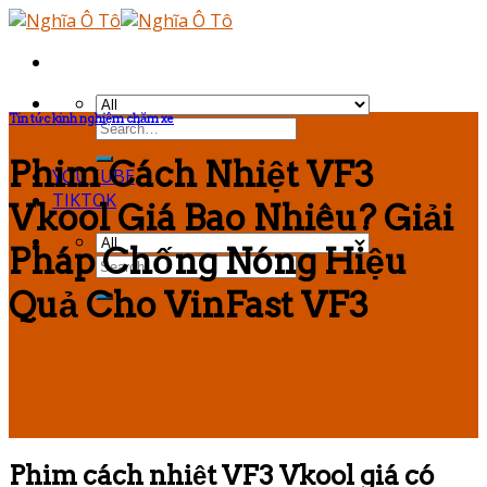
Skip
to
content
Tin tức kinh nghiệm chăm xe
Phim Cách Nhiệt VF3
YOUTUBE
TIKTOK
Vkool Giá Bao Nhiêu? Giải
Pháp Chống Nóng Hiệu
Quả Cho VinFast VF3
Phim cách nhiệt VF3 Vkool giá có