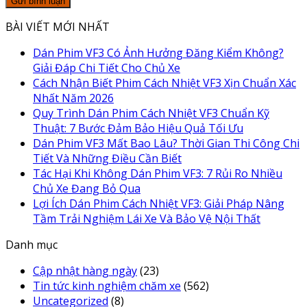
BÀI VIẾT MỚI NHẤT
Dán Phim VF3 Có Ảnh Hưởng Đăng Kiểm Không?
Giải Đáp Chi Tiết Cho Chủ Xe
Cách Nhận Biết Phim Cách Nhiệt VF3 Xịn Chuẩn Xác
Nhất Năm 2026
Quy Trình Dán Phim Cách Nhiệt VF3 Chuẩn Kỹ
Thuật: 7 Bước Đảm Bảo Hiệu Quả Tối Ưu
Dán Phim VF3 Mất Bao Lâu? Thời Gian Thi Công Chi
Tiết Và Những Điều Cần Biết
Tác Hại Khi Không Dán Phim VF3: 7 Rủi Ro Nhiều
Chủ Xe Đang Bỏ Qua
Lợi Ích Dán Phim Cách Nhiệt VF3: Giải Pháp Nâng
Tầm Trải Nghiệm Lái Xe Và Bảo Vệ Nội Thất
Danh mục
Cập nhật hàng ngày
(23)
Tin tức kinh nghiệm chăm xe
(562)
Uncategorized
(8)