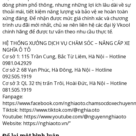
dòng phim phổ thông, nhưng những lợi ích lâu dài về sự
thoải mái, tiết kiệm năng lượng và bảo vệ xe hoàn toàn
xứng đáng. Để nhận được mức giá chính xác và chương
trình ưu đãi mới nhất, chủ xe nên liên hệ các đại lý Vkool
chính hãng để được tư vấn theo nhu cầu thực tế.
HỆ THỐNG XƯỞNG DỊCH VỤ CHĂM SÓC – NÂNG CẤP XE
NGHĨA Ô TÔ
Cơ sở 1: 115 Trần Cung, Bắc Từ Liêm, Hà Nội – Hotline
0981.04.2929
Cơ sở 2: 68 Vạn Phúc, Hà Đông, Hà Nội – Hotline
092.505.1919
Cơ sở 3: QL 32 thị trấn Trôi, Hoài Đức, Hà Nội – Hotline
081.505.1919
Fanpage:
https://www.facebook.com/nghiaoto.chamsocdoxechuyenn
Tiktok: https://www.tiktok.com/@nghia.oto
Youtube: https://www.youtube.com/@nguyennghiaoto
Website: https://nghiaoto.vn/”
Để lại một bình luận