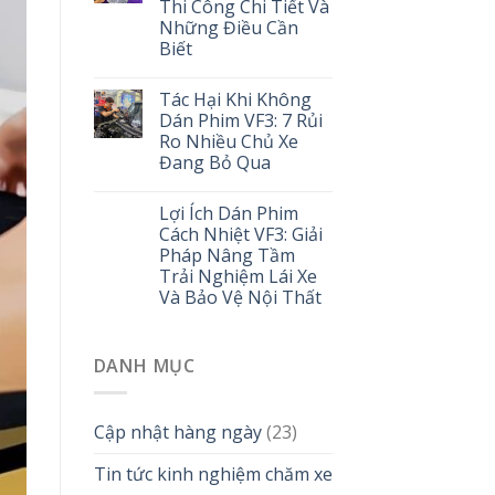
Thi Công Chi Tiết Và
Những Điều Cần
Biết
Tác Hại Khi Không
Dán Phim VF3: 7 Rủi
Ro Nhiều Chủ Xe
Đang Bỏ Qua
Lợi Ích Dán Phim
Cách Nhiệt VF3: Giải
Pháp Nâng Tầm
Trải Nghiệm Lái Xe
Và Bảo Vệ Nội Thất
DANH MỤC
Cập nhật hàng ngày
(23)
Tin tức kinh nghiệm chăm xe