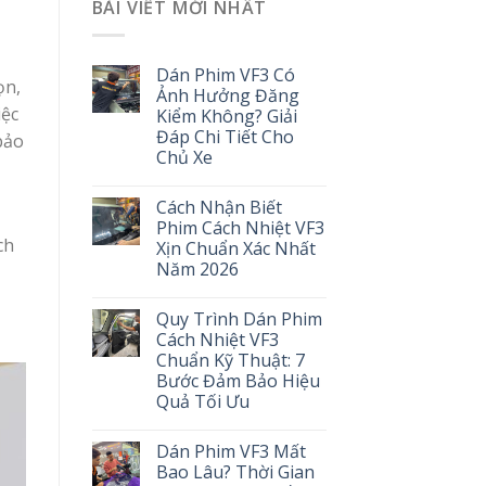
BÀI VIẾT MỚI NHẤT
Dán Phim VF3 Có
ọn,
Ảnh Hưởng Đăng
iệc
Kiểm Không? Giải
Đáp Chi Tiết Cho
bảo
Chủ Xe
Cách Nhận Biết
Phim Cách Nhiệt VF3
ch
Xịn Chuẩn Xác Nhất
Năm 2026
Quy Trình Dán Phim
Cách Nhiệt VF3
Chuẩn Kỹ Thuật: 7
Bước Đảm Bảo Hiệu
Quả Tối Ưu
Dán Phim VF3 Mất
Bao Lâu? Thời Gian