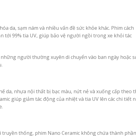
o hóa da, sạm nám và nhiều vấn đề sức khỏe khác. Phim cách
 tới 99% tia UV, giúp bảo vệ người ngồi trong xe khỏi tác
với những người thường xuyên di chuyển vào ban ngày hoặc s
ụ.
ghế da, nhựa nội thất bị bạc màu, nứt nẻ và xuống cấp theo t
mic giúp giảm tác động của nhiệt và tia UV lên các chi tiết n
e.
loại truyền thống, phim Nano Ceramic không chứa thành phầ