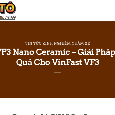
TIN TỨC KINH NGHIỆM CHĂM XE
VF3 Nano Ceramic – Giải Phá
Quả Cho VinFast VF3