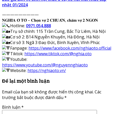
nhật 01/2024
—————————
𝐍𝐆𝐇𝐈̃𝐀 𝐎̂ 𝐓𝐎̂ – 𝐂𝐡𝐨̣𝐧 𝐯𝐨̛̣ 𝟐 𝐂𝐇𝐔𝐀̂̉𝐍, 𝐜𝐡𝐚̆𝐦 𝐯𝐨̛̣ 𝟐 𝐍𝐆𝐎𝐍
Hotline:
0971.054.888
Trụ sở chính: 115 Trần Cung, Bắc Từ Liêm, Hà Nội
Cơ sở 2: B14 Nguyễn Khuyến, Hà Đông, Hà Nội
Cơ sở 3: Ngã 3 Đaọ Đức, Bình Xuyên, Vĩnh Phúc
Fanpage:
https://www.facebook.com/nghiaoto.official
Tiktok:
https://www.tiktok.com/@nghia.oto
Youtube:
https://www.youtube.com/@nguyennghiaoto
Website:
https://nghiaoto.vn/
Để lại một bình luận
Email của bạn sẽ không được hiển thị công khai.
Các
trường bắt buộc được đánh dấu
*
Bình luận
*