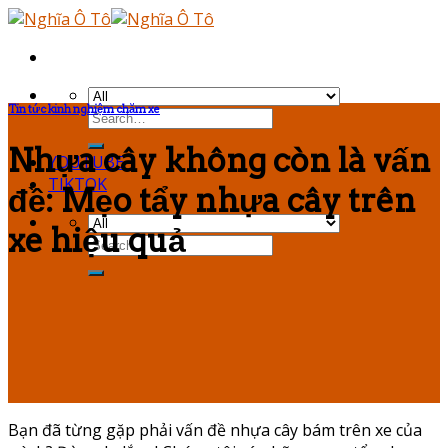
Skip
to
content
Tin tức kinh nghiệm chăm xe
Nhựa cây không còn là vấn
YOUTUBE
TIKTOK
đề: Mẹo tẩy nhựa cây trên
xe hiệu quả
Bạn đã từng gặp phải vấn đề nhựa cây bám trên xe của