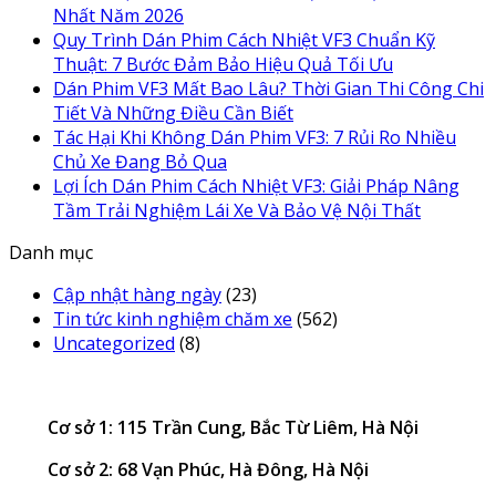
Nhất Năm 2026
Quy Trình Dán Phim Cách Nhiệt VF3 Chuẩn Kỹ
Thuật: 7 Bước Đảm Bảo Hiệu Quả Tối Ưu
Dán Phim VF3 Mất Bao Lâu? Thời Gian Thi Công Chi
Tiết Và Những Điều Cần Biết
Tác Hại Khi Không Dán Phim VF3: 7 Rủi Ro Nhiều
Chủ Xe Đang Bỏ Qua
Lợi Ích Dán Phim Cách Nhiệt VF3: Giải Pháp Nâng
Tầm Trải Nghiệm Lái Xe Và Bảo Vệ Nội Thất
Danh mục
Cập nhật hàng ngày
(23)
Tin tức kinh nghiệm chăm xe
(562)
Uncategorized
(8)
Cơ sở 1: 115 Trần Cung, Bắc Từ Liêm, Hà Nội
Cơ sở 2: 68 Vạn Phúc, Hà Đông, Hà Nội