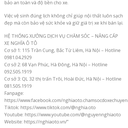
bảo an toàn và độ bền cho xe.
Việc vệ sinh đúng lịch không chỉ giúp nội thất luôn sạch
đẹp mà còn bảo vệ sức khỏe và giữ giá trị xe khi bán lại.
HỆ THỐNG XƯỞNG DỊCH VỤ CHĂM SÓC – NÂNG CẤP
XE NGHĨA Ô TÔ
Cơ sở 1: 115 Trần Cung, Bắc Từ Liêm, Hà Nội – Hotline
0981.04.2929
Cơ sở 2: 68 Vạn Phúc, Hà Đông, Hà Nội – Hotline
092.505.1919
Cơ sở 3: QL 32 thị trấn Trôi, Hoài Đức, Hà Nội – Hotline
081.505.1919
Fanpage:
https://www.facebook.com/nghiaoto.chamsocdoxechuyen
Tiktok: https://www.tiktok.com/@nghia.oto
Youtube: https://www.youtube.com/@nguyennghiaoto
Website: https://nghiaoto.vn/”