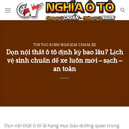
Skip
to
content
TIN TỨC KINH NGHIỆM CHĂM XE
Dọn nội thất ô tô định kỳ bao lâu? Lịch
vệ sinh chuẩn để xe luôn mới – sạch –
an toàn
Dọn nội thất ô tô là hạng mục bảo dưỡng quan trọng