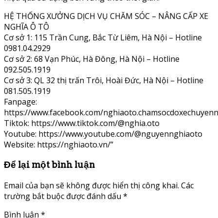
HỆ THỐNG XƯỞNG DỊCH VỤ CHĂM SÓC – NÂNG CẤP XE
NGHĨA Ô TÔ
Cơ sở 1: 115 Trần Cung, Bắc Từ Liêm, Hà Nội – Hotline
0981.04.2929
Cơ sở 2: 68 Vạn Phúc, Hà Đông, Hà Nội – Hotline
092.505.1919
Cơ sở 3: QL 32 thị trấn Trôi, Hoài Đức, Hà Nội – Hotline
081.505.1919
Fanpage:
https://www.facebook.com/nghiaoto.chamsocdoxechuyenn
Tiktok: https://www.tiktok.com/@nghia.oto
Youtube: https://www.youtube.com/@nguyennghiaoto
Website: https://nghiaoto.vn/”
Để lại một bình luận
Email của bạn sẽ không được hiển thị công khai.
Các
trường bắt buộc được đánh dấu
*
Bình luận
*