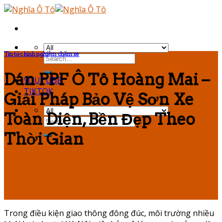
Skip
to
content
Tin tức kinh nghiệm chăm xe
Dán PPF Ô Tô Hoàng Mai –
YOUTUBE
TIKTOK
Giải Pháp Bảo Vệ Sơn Xe
Toàn Diện, Bền Đẹp Theo
Thời Gian
Trong điều kiện giao thông đông đúc, môi trường nhiều