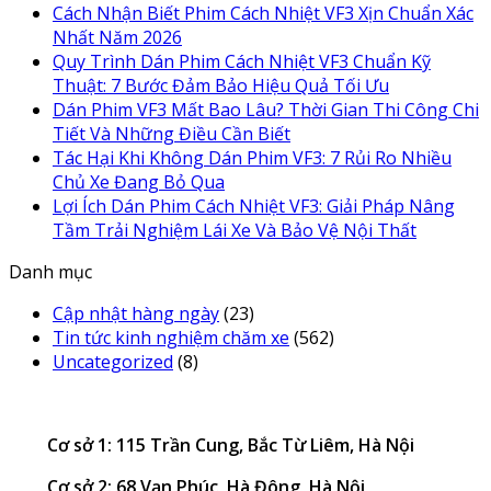
Cách Nhận Biết Phim Cách Nhiệt VF3 Xịn Chuẩn Xác
Nhất Năm 2026
Quy Trình Dán Phim Cách Nhiệt VF3 Chuẩn Kỹ
Thuật: 7 Bước Đảm Bảo Hiệu Quả Tối Ưu
Dán Phim VF3 Mất Bao Lâu? Thời Gian Thi Công Chi
Tiết Và Những Điều Cần Biết
Tác Hại Khi Không Dán Phim VF3: 7 Rủi Ro Nhiều
Chủ Xe Đang Bỏ Qua
Lợi Ích Dán Phim Cách Nhiệt VF3: Giải Pháp Nâng
Tầm Trải Nghiệm Lái Xe Và Bảo Vệ Nội Thất
Danh mục
Cập nhật hàng ngày
(23)
Tin tức kinh nghiệm chăm xe
(562)
Uncategorized
(8)
Cơ sở 1: 115 Trần Cung, Bắc Từ Liêm, Hà Nội
Cơ sở 2: 68 Vạn Phúc, Hà Đông, Hà Nội