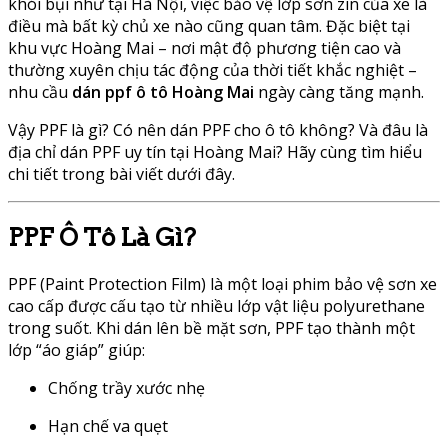
khói bụi như tại Hà Nội, việc bảo vệ lớp sơn zin của xe là
điều mà bất kỳ chủ xe nào cũng quan tâm. Đặc biệt tại
khu vực Hoàng Mai – nơi mật độ phương tiện cao và
thường xuyên chịu tác động của thời tiết khắc nghiệt –
nhu cầu
dán ppf ô tô Hoàng Mai
ngày càng tăng mạnh.
Vậy PPF là gì? Có nên dán PPF cho ô tô không? Và đâu là
địa chỉ dán PPF uy tín tại Hoàng Mai? Hãy cùng tìm hiểu
chi tiết trong bài viết dưới đây.
PPF Ô Tô Là Gì?
PPF (Paint Protection Film) là một loại phim bảo vệ sơn xe
cao cấp được cấu tạo từ nhiều lớp vật liệu polyurethane
trong suốt. Khi dán lên bề mặt sơn, PPF tạo thành một
lớp “áo giáp” giúp:
Chống trầy xước nhẹ
Hạn chế va quẹt