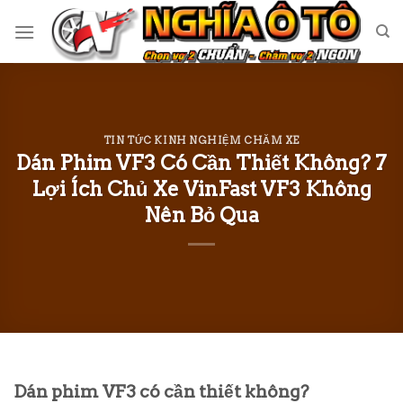
Skip
to
content
TIN TỨC KINH NGHIỆM CHĂM XE
Dán Phim VF3 Có Cần Thiết Không? 7
Lợi Ích Chủ Xe VinFast VF3 Không
Nên Bỏ Qua
Dán phim VF3 có cần thiết không?