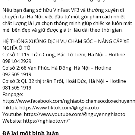
Nếu bạn đang sở hữu VinFast VF3 và thường xuyên di
chuyển tại Hà Nội, việc đầu tư một gói phim cách nhiệt
chất lượng là lựa chọn thông minh giúp chiếc xe luôn mát
mẻ, bền đẹp và giữ được giá trị lâu dài theo thời gian.
HỆ THỐNG XƯỞNG DỊCH VỤ CHĂM SÓC – NÂNG CẤP XE
NGHĨA Ô TÔ
Cơ sở 1: 115 Trần Cung, Bắc Từ Liêm, Hà Nội – Hotline
0981.04.2929
Cơ sở 2: 68 Vạn Phúc, Hà Đông, Hà Nội – Hotline
092.505.1919
Cơ sở 3: QL 32 thị trấn Trôi, Hoài Đức, Hà Nội – Hotline
081.505.1919
Fanpage:
https://www.facebook.com/nghiaoto.chamsocdoxechuyenn
Tiktok: https://www.tiktok.com/@nghia.oto
Youtube: https://www.youtube.com/@nguyennghiaoto
Website: https://nghiaoto.vn/”
Để lại một bình luận