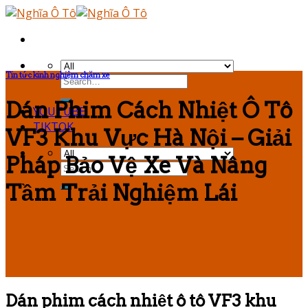
Skip
to
content
Tin tức kinh nghiệm chăm xe
Dán Phim Cách Nhiệt Ô Tô
YOUTUBE
TIKTOK
VF3 Khu Vực Hà Nội – Giải
Pháp Bảo Vệ Xe Và Nâng
Tầm Trải Nghiệm Lái
Dán phim cách nhiệt ô tô VF3 khu