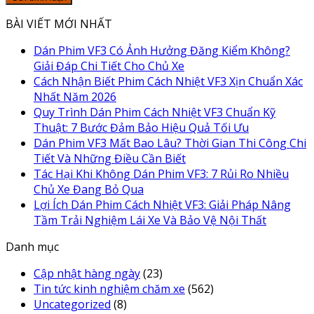
BÀI VIẾT MỚI NHẤT
Dán Phim VF3 Có Ảnh Hưởng Đăng Kiểm Không?
Giải Đáp Chi Tiết Cho Chủ Xe
Cách Nhận Biết Phim Cách Nhiệt VF3 Xịn Chuẩn Xác
Nhất Năm 2026
Quy Trình Dán Phim Cách Nhiệt VF3 Chuẩn Kỹ
Thuật: 7 Bước Đảm Bảo Hiệu Quả Tối Ưu
Dán Phim VF3 Mất Bao Lâu? Thời Gian Thi Công Chi
Tiết Và Những Điều Cần Biết
Tác Hại Khi Không Dán Phim VF3: 7 Rủi Ro Nhiều
Chủ Xe Đang Bỏ Qua
Lợi Ích Dán Phim Cách Nhiệt VF3: Giải Pháp Nâng
Tầm Trải Nghiệm Lái Xe Và Bảo Vệ Nội Thất
Danh mục
Cập nhật hàng ngày
(23)
Tin tức kinh nghiệm chăm xe
(562)
Uncategorized
(8)