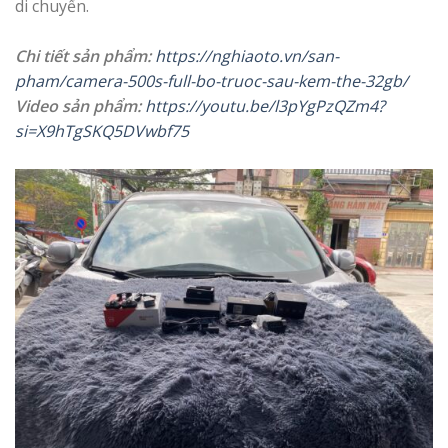
di chuyển.
Chi tiết sản phẩm:
https://nghiaoto.vn/san-
pham/camera-500s-full-bo-truoc-sau-kem-the-32gb/
Video sản phẩm:
https://youtu.be/l3pYgPzQZm4?
si=X9hTgSKQ5DVwbf75