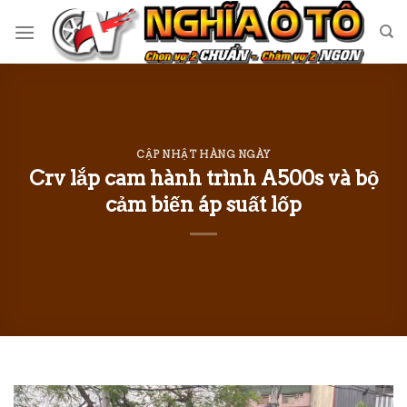
Skip
to
content
CẬP NHẬT HÀNG NGÀY
Crv lắp cam hành trình A500s và bộ
cảm biến áp suất lốp