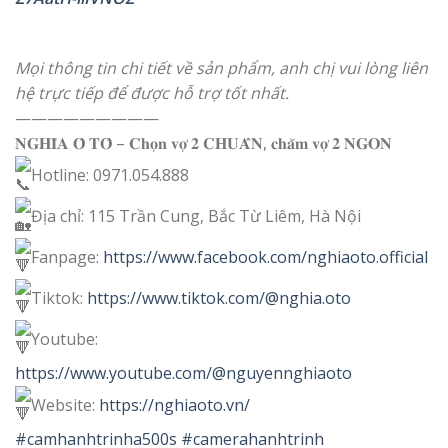
Mọi thông tin chi tiết về sản phẩm, anh chị vui lòng liên
hệ trực tiếp để được hỗ trợ tốt nhất.
—————————
𝐍𝐆𝐇𝐈̃𝐀 𝐎̂ 𝐓𝐎̂ – 𝐂𝐡𝐨̣𝐧 𝐯𝐨̛̣ 𝟐 𝐂𝐇𝐔𝐀̂̉𝐍, 𝐜𝐡𝐚̆𝐦 𝐯𝐨̛̣ 𝟐 𝐍𝐆𝐎𝐍
Hotline: 0971.054.888
Địa chỉ: 115 Trần Cung, Bắc Từ Liêm, Hà Nội
Fanpage:
https://www.facebook.com/nghiaoto.official
Tiktok:
https://www.tiktok.com/@nghia.oto
Youtube:
https://www.youtube.com/@nguyennghiaoto
Website:
https://nghiaoto.vn/
#camhanhtrinha500s
#camerahanhtrinh