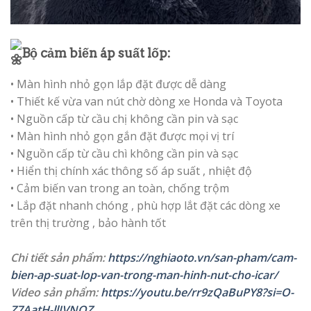
Bộ cảm biến áp suất lốp:
• Màn hình nhỏ gọn lắp đặt được dễ dàng
• Thiết kế vừa van nút chờ dòng xe Honda và Toyota
• Nguồn cấp từ cầu chị không cần pin và sạc
• Màn hình nhỏ gọn gắn đặt được mọi vị trí
• Nguồn cấp từ cầu chì không cần pin và sạc
• Hiển thị chính xác thông số áp suất , nhiệt độ
• Cảm biến van trong an toàn, chống trộm
• Lắp đặt nhanh chóng , phù hợp lắt đặt các dòng xe
trên thị trường , bảo hành tốt
Chi tiết sản phẩm:
https://nghiaoto.vn/san-pham/cam-
bien-ap-suat-lop-van-trong-man-hinh-nut-cho-icar/
Video sản phẩm:
https://youtu.be/rr9zQaBuPY8?si=O-
Z7AatH-llIVNOZ