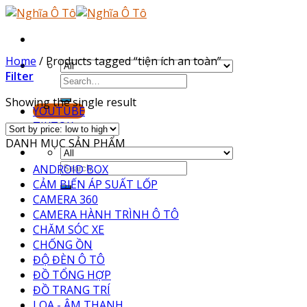
Skip
to
content
Home
/
Products tagged “tiện ích an toàn”
Filter
Showing the single result
YOUTUBE
TIKTOK
DANH MỤC SẢN PHẨM
ANDROID BOX
CẢM BIẾN ÁP SUẤT LỐP
CAMERA 360
CAMERA HÀNH TRÌNH Ô TÔ
CHĂM SÓC XE
CHỐNG ỒN
ĐỘ ĐÈN Ô TÔ
ĐỒ TỔNG HỢP
ĐỒ TRANG TRÍ
LOA - ÂM THANH