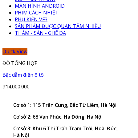
MÀN HÌNH ANDROID
PHIM CÁCH NHIỆT
PHỤ KIỆN VF3
SẢN PHẨM ĐƯỢC QUAN TÂM NHIỀU
THẢM - SÀN - GHẾ DA
Quick View
ĐỒ TỔNG HỢP
Bậc dẫm điện ô tô
₫
14.000.000
Cơ sở 1: 115 Trần Cung, Bắc Từ Liêm, Hà Nội
Cơ sở 2: 68 Vạn Phúc, Hà Đông, Hà Nội
Cơ sở 3: Khu 6 Thị Trấn Trạm Trôi, Hoài Đức,
Hà Nội