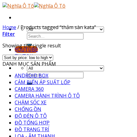
Skip
to
content
Home
/
Products tagged “thảm sàn kata”
Filter
Showing the single result
YOUTUBE
TIKTOK
DANH MỤC SẢN PHẨM
ANDROID BOX
CẢM BIẾN ÁP SUẤT LỐP
CAMERA 360
CAMERA HÀNH TRÌNH Ô TÔ
CHĂM SÓC XE
CHỐNG ỒN
ĐỘ ĐÈN Ô TÔ
ĐỒ TỔNG HỢP
ĐỒ TRANG TRÍ
LOA - ÂM THANH