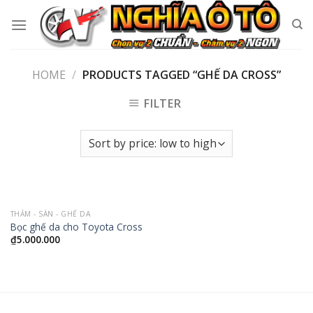
Skip
to
content
HOME
/
PRODUCTS TAGGED “GHẾ DA CROSS”
FILTER
THẢM - SÀN - GHẾ DA
Bọc ghế da cho Toyota Cross
₫
5.000.000