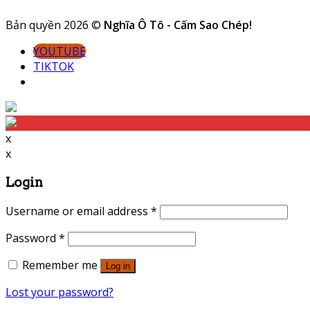
Bản quyền 2026 ©
Nghĩa Ô Tô - Cấm Sao Chép!
YOUTUBE
TIKTOK
x
x
Login
Username or email address
*
Password
*
Remember me
Log in
Lost your password?