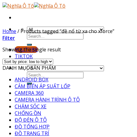
Skip
to
content
Home
/
Products tagged “đề nổ từ xa cho xforce”
Filter
Showing the single result
YOUTUBE
TIKTOK
DANH MỤC SẢN PHẨM
ANDROID BOX
CẢM BIẾN ÁP SUẤT LỐP
CAMERA 360
CAMERA HÀNH TRÌNH Ô TÔ
CHĂM SÓC XE
CHỐNG ỒN
ĐỘ ĐÈN Ô TÔ
ĐỒ TỔNG HỢP
ĐỒ TRANG TRÍ