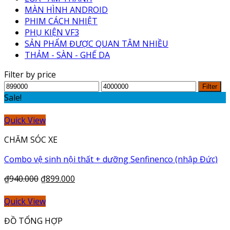
MÀN HÌNH ANDROID
PHIM CÁCH NHIỆT
PHỤ KIỆN VF3
SẢN PHẨM ĐƯỢC QUAN TÂM NHIỀU
THẢM - SÀN - GHẾ DA
Filter by price
Min
Max
Filter
price
price
Sale!
Quick View
CHĂM SÓC XE
Combo vệ sinh nội thất + dưỡng Senfinenco (nhập Đức)
₫
940.000
₫
899.000
Quick View
ĐỒ TỔNG HỢP