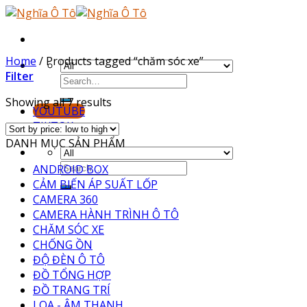
Skip
to
content
Home
/
Products tagged “chăm sóc xe”
Filter
Showing all 7 results
YOUTUBE
TIKTOK
DANH MỤC SẢN PHẨM
ANDROID BOX
CẢM BIẾN ÁP SUẤT LỐP
CAMERA 360
CAMERA HÀNH TRÌNH Ô TÔ
CHĂM SÓC XE
CHỐNG ỒN
ĐỘ ĐÈN Ô TÔ
ĐỒ TỔNG HỢP
ĐỒ TRANG TRÍ
LOA - ÂM THANH