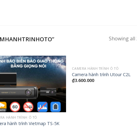
Showing all 
AMHANHTRINHOTO”
CAMERA HÀNH TRÌNH Ô TÔ
Camera hành trình Utour C2L
₫
3.600.000
RA HÀNH TRÌNH Ô TÔ
ra hành trình Vietmap TS-5K