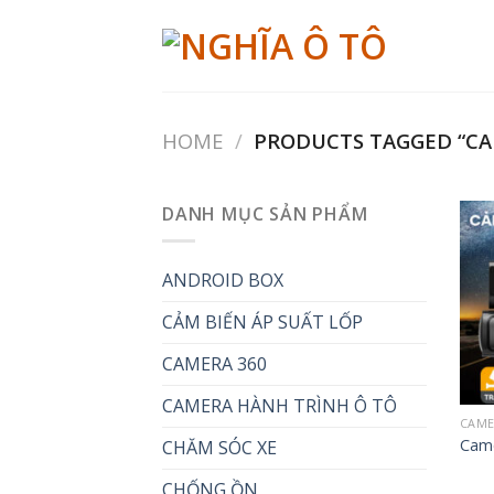
Skip
to
content
HOME
/
PRODUCTS TAGGED “C
DANH MỤC SẢN PHẨM
ANDROID BOX
CẢM BIẾN ÁP SUẤT LỐP
CAMERA 360
CAMERA HÀNH TRÌNH Ô TÔ
CAME
Came
CHĂM SÓC XE
CHỐNG ỒN