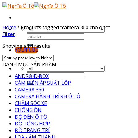
Skip
to
content
Home
/
Products tagged “camera 360 cho o to”
Filter
Showing all 4 results
YOUTUBE
TIKTOK
DANH MỤC SẢN PHẨM
ANDROID BOX
CẢM BIẾN ÁP SUẤT LỐP
CAMERA 360
CAMERA HÀNH TRÌNH Ô TÔ
CHĂM SÓC XE
CHỐNG ỒN
ĐỘ ĐÈN Ô TÔ
ĐỒ TỔNG HỢP
ĐỒ TRANG TRÍ
LOA - ÂM THANH