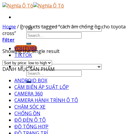
Skip
to
content
Home
/
Products tagged “cách âm chống ồn cho toyota
cross”
Filter
YOUTUBE
Showing the single result
TIKTOK
DANH MỤC SẢN PHẨM
ANDROID BOX
CẢM BIẾN ÁP SUẤT LỐP
CAMERA 360
CAMERA HÀNH TRÌNH Ô TÔ
CHĂM SÓC XE
CHỐNG ỒN
ĐỘ ĐÈN Ô TÔ
ĐỒ TỔNG HỢP
ĐỒ TRANG TRÍ