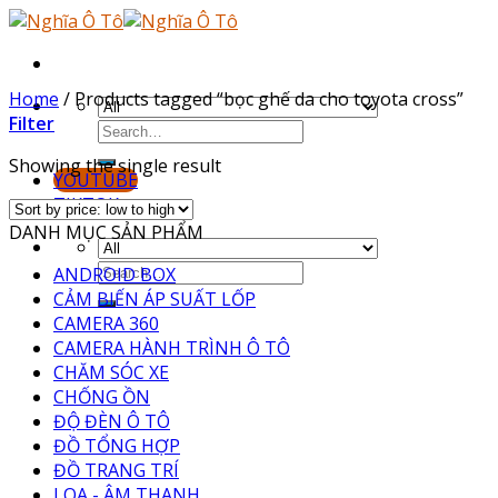
Skip
to
content
Home
/
Products tagged “bọc ghế da cho toyota cross”
Filter
Showing the single result
YOUTUBE
TIKTOK
DANH MỤC SẢN PHẨM
ANDROID BOX
CẢM BIẾN ÁP SUẤT LỐP
CAMERA 360
CAMERA HÀNH TRÌNH Ô TÔ
CHĂM SÓC XE
CHỐNG ỒN
ĐỘ ĐÈN Ô TÔ
ĐỒ TỔNG HỢP
ĐỒ TRANG TRÍ
LOA - ÂM THANH