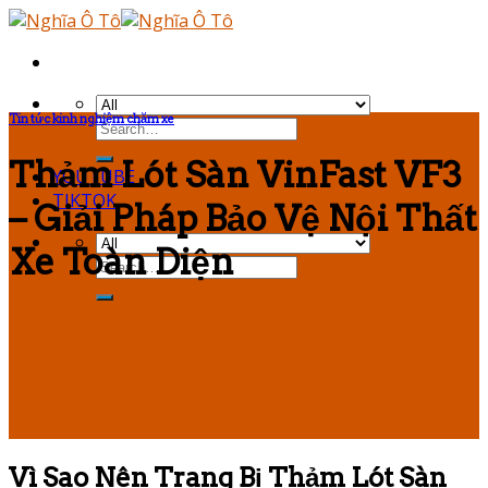
Skip
to
content
Tin tức kinh nghiệm chăm xe
Thảm Lót Sàn VinFast VF3
YOUTUBE
TIKTOK
– Giải Pháp Bảo Vệ Nội Thất
Xe Toàn Diện
Vì Sao Nên Trang Bị Thảm Lót Sàn