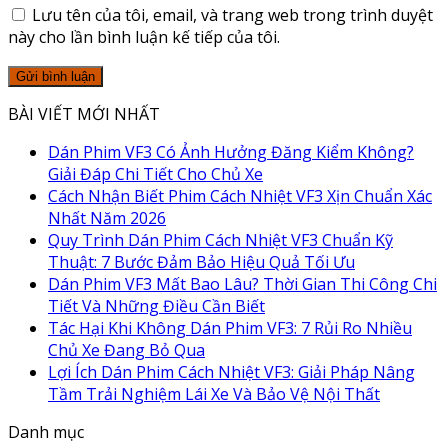
Lưu tên của tôi, email, và trang web trong trình duyệt
này cho lần bình luận kế tiếp của tôi.
BÀI VIẾT MỚI NHẤT
Dán Phim VF3 Có Ảnh Hưởng Đăng Kiểm Không?
Giải Đáp Chi Tiết Cho Chủ Xe
Cách Nhận Biết Phim Cách Nhiệt VF3 Xịn Chuẩn Xác
Nhất Năm 2026
Quy Trình Dán Phim Cách Nhiệt VF3 Chuẩn Kỹ
Thuật: 7 Bước Đảm Bảo Hiệu Quả Tối Ưu
Dán Phim VF3 Mất Bao Lâu? Thời Gian Thi Công Chi
Tiết Và Những Điều Cần Biết
Tác Hại Khi Không Dán Phim VF3: 7 Rủi Ro Nhiều
Chủ Xe Đang Bỏ Qua
Lợi Ích Dán Phim Cách Nhiệt VF3: Giải Pháp Nâng
Tầm Trải Nghiệm Lái Xe Và Bảo Vệ Nội Thất
Danh mục