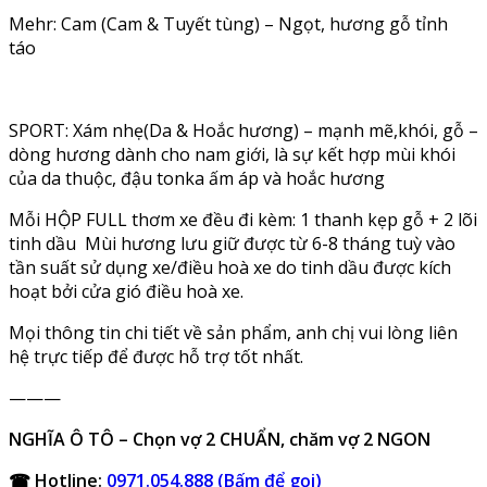
Mehr: Cam (Cam & Tuyết tùng) – Ngọt, hương gỗ tỉnh
táo
SPORT: Xám nhẹ(Da & Hoắc hương) – mạnh mẽ,khói, gỗ –
dòng hương dành cho nam giới, là sự kết hợp mùi khói
của da thuộc, đậu tonka ấm áp và hoắc hương ️
Mỗi HỘP FULL thơm xe đều đi kèm: 1 thanh kẹp gỗ + 2 lõi
tinh dầu ️️️ Mùi hương lưu giữ được từ 6-8 tháng tuỳ vào
tần suất sử dụng xe/điều hoà xe do tinh dầu được kích
hoạt bởi cửa gió điều hoà xe.
Mọi thông tin chi tiết về sản phẩm, anh chị vui lòng liên
hệ trực tiếp để được hỗ trợ tốt nhất.
———
NGHĨA Ô TÔ – Chọn vợ 2 CHUẨN, chăm vợ 2 NGON
☎ Hotline:
0971.054.888 (Bấm để gọi)