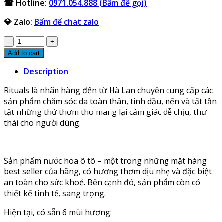
☎ Hotline:
0971.054.888 (Bấm để gọi)
💎 Zalo:
Bấm để chat zalo
Nước
hoa
Add to cart
cài
Description
cửa
gió
Rituals là nhãn hàng đến từ Hà Lan chuyên cung cấp các
cao
sản phẩm chăm sóc da toàn thân, tinh dầu, nến và tất tần
cấp
tật những thứ thơm tho mang lại cảm giác dễ chịu, thư
Rituals
thái cho người dùng.
nhập
khẩu
quantity
Sản phẩm nước hoa ô tô – một trong những mặt hàng
best seller của hãng, có hương thơm dịu nhẹ và đặc biệt
an toàn cho sức khoẻ. Bên cạnh đó, sản phẩm còn có
thiết kế tinh tế, sang trọng.
Hiện tại, có sẵn 6 mùi hương: