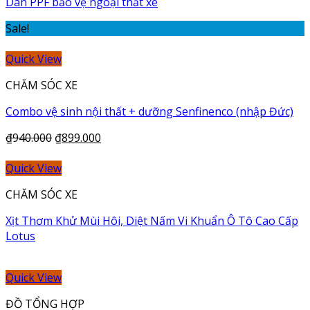
Dán PPF bảo vệ ngoại thất xe
Sale!
Quick View
CHĂM SÓC XE
Combo vệ sinh nội thất + dưỡng Senfinenco (nhập Đức)
₫
940.000
₫
899.000
Quick View
CHĂM SÓC XE
Xịt Thơm Khử Mùi Hôi, Diệt Nấm Vi Khuẩn Ô Tô Cao Cấp
Lotus
Quick View
ĐỒ TỔNG HỢP