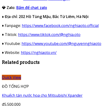
💎 Zalo:
Bấm để chat zalo
♦️ Địa chỉ: 202 Hồ Tùng Mậu, Bắc Từ Liêm, Hà Nội
♦️ Fanpage:
https://www.facebook.com/nghiaoto.official
♦️ Tiktok:
https://www.tiktok.com/@nghia.oto
♦️ Youtube:
https://www.youtube.com/@nguyennghiaoto
♦️ Website:
https://nghiaoto.vn/
Related products
Quick View
ĐỒ TỔNG HỢP
Khuếch tán nước hoa cho Mitsubishi Xpander
₫
5.500.000