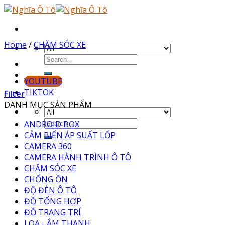
Skip
to
content
Home
/
CHĂM SÓC XE
YOUTUBE
TIKTOK
Filter
DANH MỤC SẢN PHẨM
ANDROID BOX
CẢM BIẾN ÁP SUẤT LỐP
CAMERA 360
CAMERA HÀNH TRÌNH Ô TÔ
CHĂM SÓC XE
CHỐNG ỒN
ĐỘ ĐÈN Ô TÔ
ĐỒ TỔNG HỢP
ĐỒ TRANG TRÍ
LOA - ÂM THANH