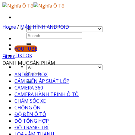
Skip
to
content
Home
/
MÀN HÌNH ANDROID
YOUTUBE
TIKTOK
Filter
DANH MỤC SẢN PHẨM
ANDROID BOX
CẢM BIẾN ÁP SUẤT LỐP
CAMERA 360
CAMERA HÀNH TRÌNH Ô TÔ
CHĂM SÓC XE
CHỐNG ỒN
ĐỘ ĐÈN Ô TÔ
ĐỒ TỔNG HỢP
ĐỒ TRANG TRÍ
LOA - ÂM THANH