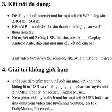
3. Kết nối đa dạng:
Dễ dàng kết nối internet mọi lúc mọi nơi với WiFi băng tần
2.4GHz + 5GHz.
Kết nối Bluetooth 4+ cho âm thanh chất lượng cao và đàm
thoại rảnh tay.
Hỗ trợ kết nối 2 cổng USB, thẻ sim, aux, Apple Carplay,
Android Auto, đáp ứng mọi nhu cầu kết nối của bạn.
Xem video trực tuyến từ: Youtube, TikTok, DailyMotion, Face
4. Giải trí không giới hạn:
Thỏa sức đắm chìm trong thế giới âm nhạc với kho nhạc
khổng lồ từ USB và các ứng dụng nghe nhạc trực tuyến như
ZingMP3, Spotify, Nhaccuatui, Apple Music,…
Xem phim, video yêu thích mọi lúc mọi nơi từ USB hoặc các
ứng dụng xem video trực tuyến như Youtube, TikTok,
DailyMotion, Facebook,…