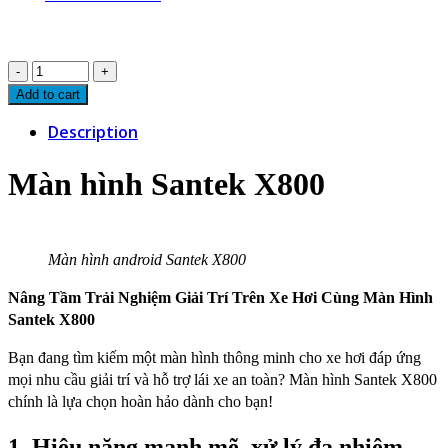
Màn
hình
Add to cart
Santek
Description
X800
quantity
Màn hình Santek X800
Màn hình android Santek X800
Nâng Tầm Trải Nghiệm Giải Trí Trên Xe Hơi Cùng Màn Hình
Santek X800
Bạn đang tìm kiếm một màn hình thông minh cho xe hơi đáp ứng
mọi nhu cầu giải trí và hỗ trợ lái xe an toàn? Màn hình Santek X800
chính là lựa chọn hoàn hảo dành cho bạn!
1. Hiệu năng mạnh mẽ, xử lý đa nhiệm