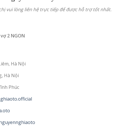
hị vui lòng liên hệ trực tiếp để được hỗ trợ tốt nhất.
 vợ 2 NGON
Liêm, Hà Nội
g, Hà Nội
Vĩnh Phúc
hiaoto.official
a.oto
@nguyennghiaoto