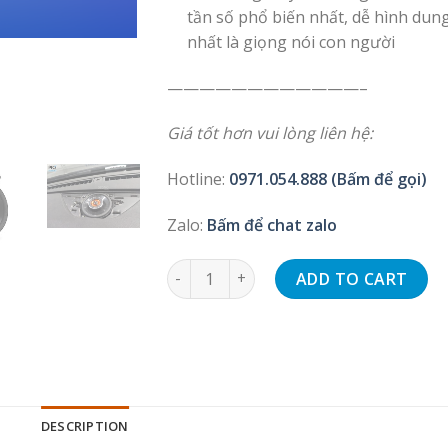
tần số phổ biến nhất, dễ hình dun
nhất là giọng nói con người
————————————–
Giá tốt hơn vui lòng liên hệ:
Hotline:
0971.054.888 (Bấm để gọi)
Zalo:
Bấm để chat zalo
Loa trung tâm quantity
ADD TO CART
DESCRIPTION