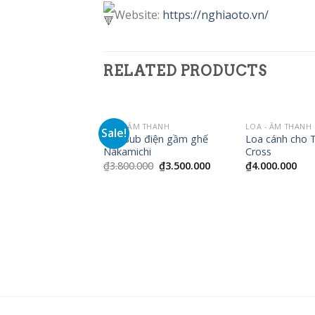
Website:
https://nghiaoto.vn/
RELATED PRODUCTS
LOA - ÂM THANH
LOA - ÂM THANH
Sale!
Loa Sub điện gầm ghế
Loa cánh cho 
Nakamichi
Cross
₫
3.800.000
₫
3.500.000
₫
4.000.000