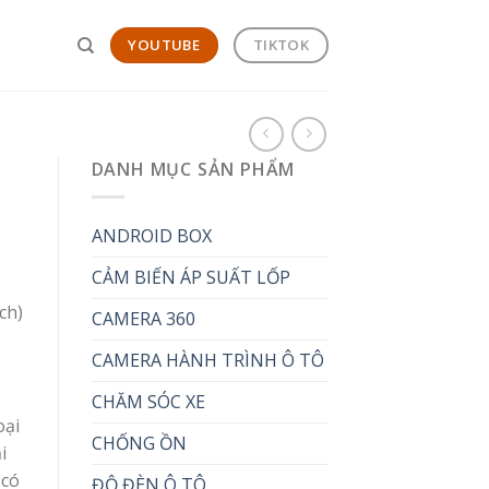
YOUTUBE
TIKTOK
DANH MỤC SẢN PHẨM
ANDROID BOX
CẢM BIẾN ÁP SUẤT LỐP
ch)
CAMERA 360
CAMERA HÀNH TRÌNH Ô TÔ
CHĂM SÓC XE
oại
CHỐNG ỒN
i
 có
ĐỘ ĐÈN Ô TÔ