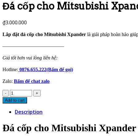
Đá cốp cho Mitsubishi Xpan
₫
3.000.000
Lắp đặt đá cốp cho Mitsubishi Xpander
là giải pháp hoàn hảo giú
————————————–
Giá tốt hơn vui lòng liên hệ:
Hotline:
0876.655.222(Bấm để gọi)
Zalo:
Bấm để chat zalo
Đá
cốp
Add to cart
cho
Description
Mitsubishi
Xpander
Đá cốp cho Mitsubishi Xpander
quantity