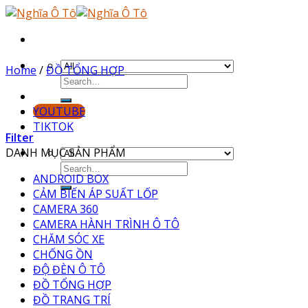
Skip
to
content
Home
/
ĐỒ TỔNG HỢP
YOUTUBE
TIKTOK
Filter
DANH MỤC SẢN PHẨM
ANDROID BOX
CẢM BIẾN ÁP SUẤT LỐP
CAMERA 360
CAMERA HÀNH TRÌNH Ô TÔ
CHĂM SÓC XE
CHỐNG ỒN
ĐỘ ĐÈN Ô TÔ
ĐỒ TỔNG HỢP
ĐỒ TRANG TRÍ