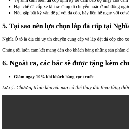
Vệ sinh cảm biến đá cốp định kỳ để đảm bảo độ nhạy của cảm 
Hạn chế đá cốp xe khi xe đang di chuyển hoặc ở nơi đông ngườ
Nếu gặp bất kỳ vấn đề gì với đá cốp, hãy liên hệ ngay với cơ sở
5. Tại sao nên lựa chọn lắp đá cốp tại Nghĩ
Nghĩa Ô tô là địa chỉ uy tín chuyên cung cấp và lắp đặt đá cốp cho x
Chúng tôi luôn cam kết mang đến cho khách hàng những sản phẩm chấ
6. Ngoài ra, các bác sẽ được tặng kèm c
Giảm ngay 10% khi khách hàng cọc trước
Lưu ý: Chương trình khuyến mại có thể thay đổi theo từng thời 