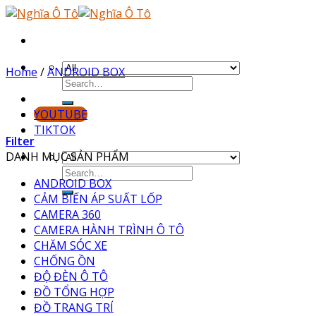
Skip
to
content
Home
/
ANDROID BOX
YOUTUBE
TIKTOK
Filter
DANH MỤC SẢN PHẨM
ANDROID BOX
CẢM BIẾN ÁP SUẤT LỐP
CAMERA 360
CAMERA HÀNH TRÌNH Ô TÔ
CHĂM SÓC XE
CHỐNG ỒN
ĐỘ ĐÈN Ô TÔ
ĐỒ TỔNG HỢP
ĐỒ TRANG TRÍ