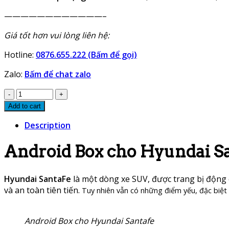
————————————–
Giá tốt hơn vui lòng liên hệ:
Hotline:
0876.655.222 (Bấm để gọi)
Zalo:
Bấm để chat zalo
Android
Box
Add to cart
cho
Description
Hyundai
Santafe
Android Box cho Hyundai S
quantity
Hyundai SantaFe
là một dòng xe SUV, được trang bị động c
và an toàn tiên tiến.
Tuy nhiên vẫn có những điểm yếu, đặc biệt l
Android Box cho Hyundai Santafe