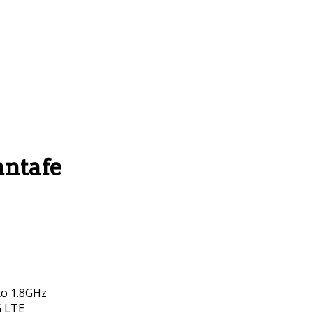
antafe
to 1.8GHz
G LTE