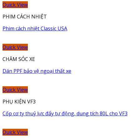
Quick View
PHIM CÁCH NHIỆT
Phim cách nhiệt Classic USA
Quick View
CHĂM SÓC XE
Dán PPF bảo vệ ngoại thất xe
Quick View
PHỤ KIỆN VF3
Cốp cơ ty thuỷ lực đẩy tự động, dung tích 80L cho VF3
Quick View