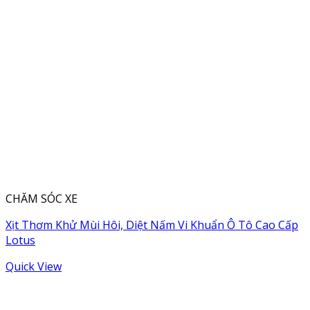
CHĂM SÓC XE
Xịt Thơm Khử Mùi Hôi, Diệt Nấm Vi Khuẩn Ô Tô Cao Cấp
Lotus
Quick View