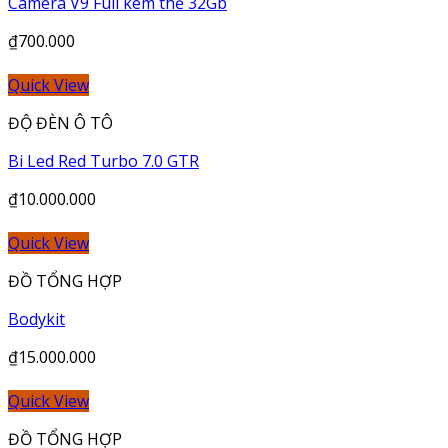
Camera V9 Full kèm thẻ 32Gb
₫
700.000
Quick View
ĐỘ ĐÈN Ô TÔ
Bi Led Red Turbo 7.0 GTR
₫
10.000.000
Quick View
ĐỒ TỔNG HỢP
Bodykit
₫
15.000.000
Quick View
ĐỒ TỔNG HỢP