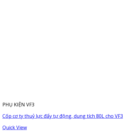
PHỤ KIỆN VF3
Cốp cơ ty thuỷ lực đẩy tự động, dung tích 80L cho VF3
Quick View