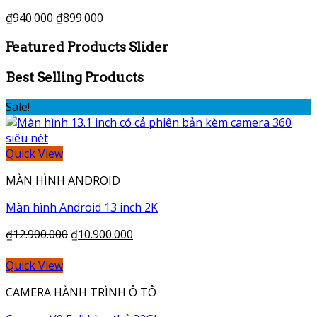
₫
940.000
₫
899.000
Featured Products Slider
Best Selling Products
Sale!
Quick View
MÀN HÌNH ANDROID
Màn hình Android 13 inch 2K
₫
12.900.000
₫
10.900.000
Quick View
CAMERA HÀNH TRÌNH Ô TÔ