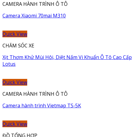
CAMERA HÀNH TRÌNH Ô TÔ
Camera Xiaomi 70mai M310
Quick View
CHĂM SÓC XE
Xịt Thơm Khử Mùi Hôi, Diệt Nấm Vi Khuẩn Ô Tô Cao Cấp
Lotus
Quick View
CAMERA HÀNH TRÌNH Ô TÔ
Camera hành trình Vietmap TS-5K
Quick View
ĐỒ TỔNG HỢP