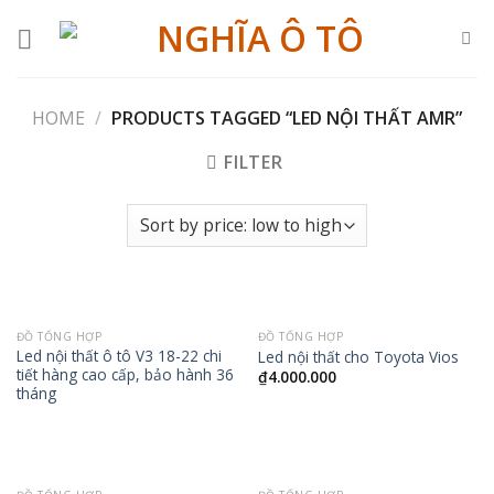
Skip
to
content
HOME
/
PRODUCTS TAGGED “LED NỘI THẤT AMR”
FILTER
ĐỒ TỔNG HỢP
ĐỒ TỔNG HỢP
Led nội thất ô tô V3 18-22 chi
Led nội thất cho Toyota Vios
tiết hàng cao cấp, bảo hành 36
₫
4.000.000
tháng