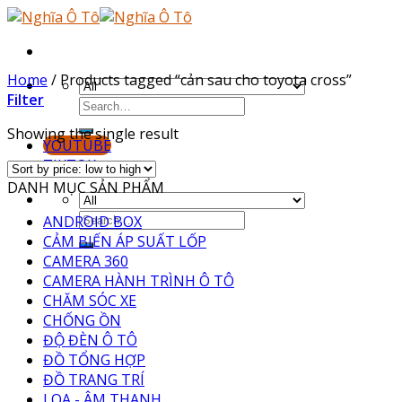
Skip
to
content
Home
/
Products tagged “cản sau cho toyota cross”
Filter
Showing the single result
YOUTUBE
TIKTOK
DANH MỤC SẢN PHẨM
ANDROID BOX
CẢM BIẾN ÁP SUẤT LỐP
CAMERA 360
CAMERA HÀNH TRÌNH Ô TÔ
CHĂM SÓC XE
CHỐNG ỒN
ĐỘ ĐÈN Ô TÔ
ĐỒ TỔNG HỢP
ĐỒ TRANG TRÍ
LOA - ÂM THANH