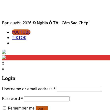
Bản quyền 2026 ©
Nghĩa Ô Tô - Cấm Sao Chép!
YOUTUBE
TIKTOK
x
x
Login
Username or email address
*
Password
*
Remember me
Log in