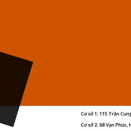
Cơ sở 1: 115 Trần Cun
Cơ sở 2: 68 Vạn Phúc,