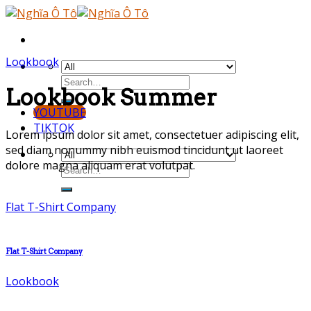
Skip
to
content
Lookbook
Lookbook Summer
YOUTUBE
TIKTOK
Lorem ipsum dolor sit amet, consectetuer adipiscing elit,
sed diam nonummy nibh euismod tincidunt ut laoreet
dolore magna aliquam erat volutpat.
Flat T-Shirt Company
Flat T-Shirt Company
Lookbook