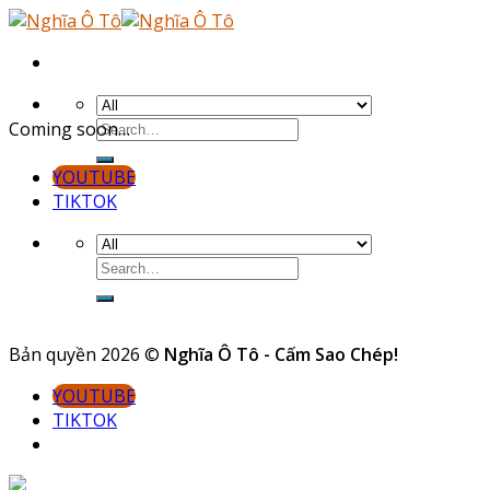
Skip
to
content
Coming soon…
YOUTUBE
TIKTOK
Bản quyền 2026 ©
Nghĩa Ô Tô - Cấm Sao Chép!
YOUTUBE
TIKTOK