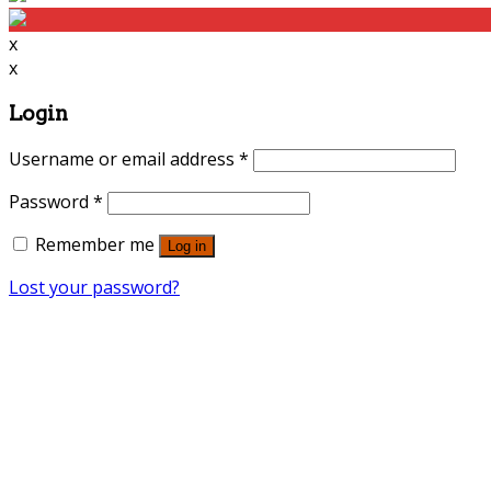
x
x
Login
Username or email address
*
Password
*
Remember me
Log in
Lost your password?